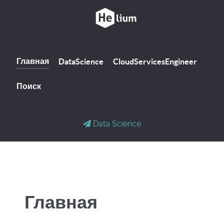
Главная
DataScience
CloudServicesEngineer
Поиск
Data Science
Главная