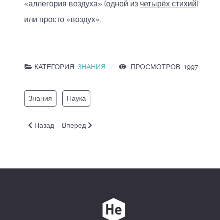
«аллегория воздуха» (одной из
четырёх стихий
)
или просто «воздух».
КАТЕГОРИЯ:
ЗНАНИЯ
ПРОСМОТРОВ: 1997
Знания
Наука
Предыдущий: Человек
Следующий: Понимание
Назад
Вперед