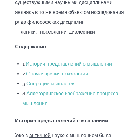
существующими научными дисциплинами,
являясь в то же время объектом исследования
ряда философских дисциплин
—
логики
,
гносеологии
,
диалектики
.
Содержание
1
История представлений о мышлении
2
С точки зрения психологии
3
Операции мышления
4
Аллегорическое изображение процесса
мышления
История представлений о мышлении
Уже в
античной
науке с мышлением была