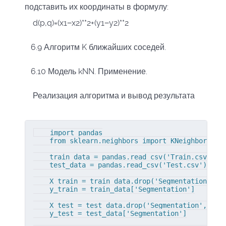
подставить их координаты в формулу:
d
(
p
,
q
)
=
(
x
1
−
x
2
)**
2
+
(
y
1
−
y
2
)**
2
6.9 Алгоритм K ближайших соседей.
6.10 Модель kNN. Применение.
Реализация алгоритма и вывод результата
    import pandas

    from sklearn.neighbors import KNeighborsClas
    train_data = pandas.read_csv('Train.csv')  

    test_data = pandas.read_csv('Test.csv')

    X_train = train_data.drop('Segmentation', ax
    y_train = train_data['Segmentation']

    X_test = test_data.drop('Segmentation', axis
    y_test = test_data['Segmentation']
