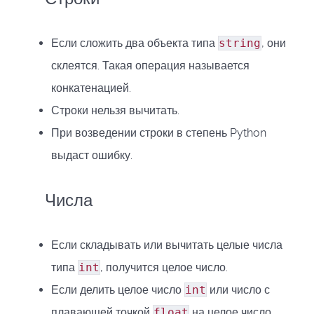
Если сложить два объекта типа
string
, они
склеятся. Такая операция называется
конкатенацией
.
Строки нельзя вычитать.
При возведении строки в степень Python
выдаст ошибку.
Числа
Если складывать или вычитать целые числа
типа
int
, получится целое число.
Если делить целое число
int
или число с
плавающей точкой
float
на целое число,