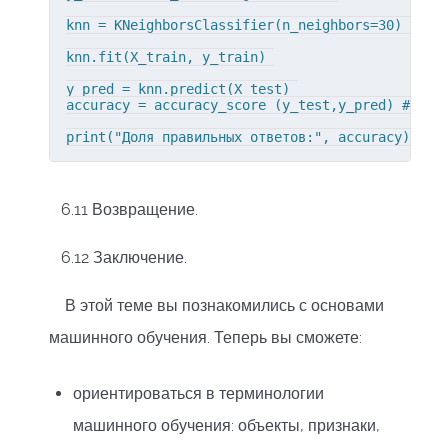
knn = KNeighborsClassifier(n_neighbors=30) 

knn.fit(X_train, y_train) 

y_pred = knn.predict(X_test) 

accuracy = accuracy_score (y_test,y_pred) # подс
print("Доля правильных ответов:", accuracy) # в
6.11 Возвращение.
6.12 Заключение.
В этой теме вы познакомились с основами
машинного обучения. Теперь вы сможете:
ориентироваться в терминологии
машинного обучения: объекты, признаки,