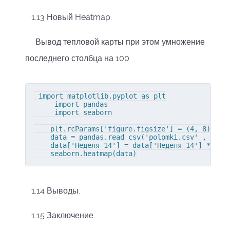
1.13 Новый Heatmap.
Вывод тепловой карты при этом умножение
последнего столбца на 100
 import matplotlib.pyplot as plt

     import pandas

     import seaborn

    plt.rcParams['figure.figsize'] = (4, 8) # ук
    data = pandas.read_csv('polomki.csv' , index
    data['Неделя 14'] = data['Неделя 14'] * 100

    seaborn.heatmap(data)
1.14 Выводы.
1.15 Заключение.