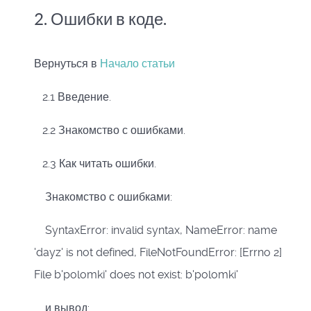
2. Ошибки в коде.
Вернуться в
Начало статьи
2.1 Введение.
2.2 Знакомство с ошибками.
2.3 Как читать ошибки.
Знакомство с ошибками:
SyntaxError: invalid syntax, NameError: name
'dayz'
is
not
defined, FileNotFoundError: [Errno
2
]
File
b'polomki'
does
not
exist:
b'polomki'
и вывод: