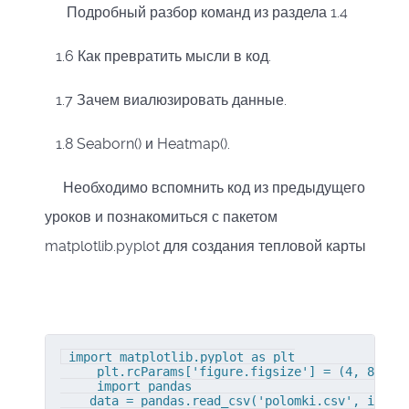
Подробный разбор команд из раздела 1.4
1.6 Как превратить мысли в код.
1.7 Зачем виалюзировать данные.
1.8 Seaborn() и Heatmap().
Необходимо вспомнить код из предыдущего
уроков и познакомиться с пакетом
matplotlib.pyplot для создания тепловой карты
 import matplotlib.pyplot as plt

     plt.rcParams['figure.figsize'] = (4, 8) # у
     import pandas

    data = pandas.read_csv('polomki.csv', index_