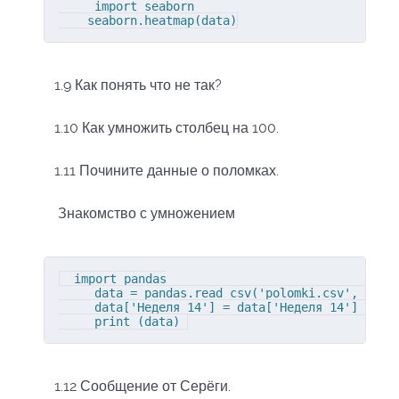
     import seaborn

    seaborn.heatmap(data)
1.9 Как понять что не так?
1.10 Как умножить столбец на 100.
1.11 Почините данные о поломках.
Знакомство с умножением
  import pandas

     data = pandas.read_csv('polomki.csv', index
     data['Неделя 14'] = data['Неделя 14'] * 100
     print (data) 
1.12 Сообщение от Серёги.