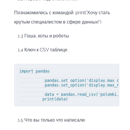
Познакомились с командой: print('Хочу стать
крутым специалистом в сфере данных!')
1.3 Гоша, коты и роботы.
1.4 Ключ к CSV таблице.
import pandas

           pandas.set_option('display.max_column
           pandas.set_option('display.max_rows',
           data = pandas.read_csv('polomki.csv',
          print(data)
1.5 Что вы только что написали.