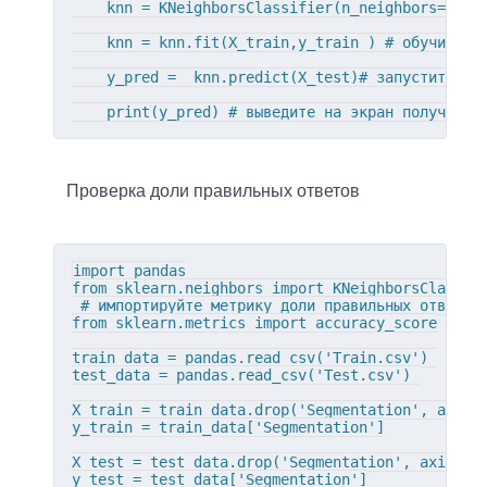
    knn = KNeighborsClassifier(n_neighbors=30)

    knn = knn.fit(X_train,y_train ) # обучите мо
    y_pred =  knn.predict(X_test)# запустите мод
    print(y_pred) # выведите на экран получивши
Проверка доли правильных ответов
import pandas

from sklearn.neighbors import KNeighborsClassifi
 # импортируйте метрику доли правильных ответов 
from sklearn.metrics import accuracy_score

train_data = pandas.read_csv('Train.csv') 

test_data = pandas.read_csv('Test.csv') 

X_train = train_data.drop('Segmentation', axis=1
y_train = train_data['Segmentation']

X_test = test_data.drop('Segmentation', axis=1)

y_test = test_data['Segmentation']
