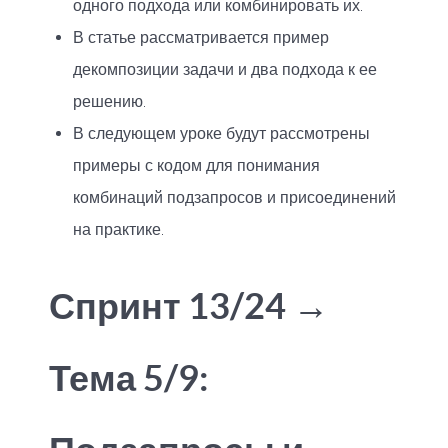
одного подхода или комбинировать их.
В статье рассматривается пример
декомпозиции задачи и два подхода к ее
решению.
В следующем уроке будут рассмотрены
примеры с кодом для понимания
комбинаций подзапросов и присоединений
на практике.
Спринт 13/24 →
Тема 5/9: