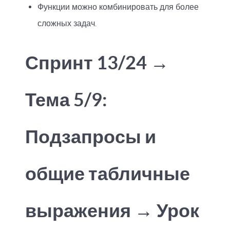
Функции можно комбинировать для более
сложных задач.
Спринт 13/24 →
Тема 5/9:
Подзапросы и
общие табличные
выражения → Урок