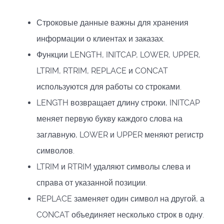
Строковые данные важны для хранения
информации о клиентах и заказах.
Функции LENGTH, INITCAP, LOWER, UPPER,
LTRIM, RTRIM, REPLACE и CONCAT
используются для работы со строками.
LENGTH возвращает длину строки, INITCAP
меняет первую букву каждого слова на
заглавную, LOWER и UPPER меняют регистр
символов.
LTRIM и RTRIM удаляют символы слева и
справа от указанной позиции.
REPLACE заменяет один символ на другой, а
CONCAT объединяет несколько строк в одну.