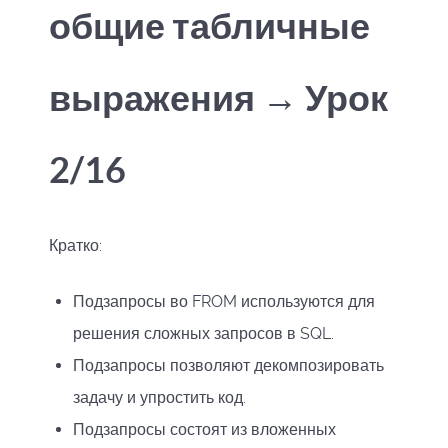
общие табличные
выражения → Урок
2/16
Кратко:
Подзапросы во FROM используются для
решения сложных запросов в SQL.
Подзапросы позволяют декомпозировать
задачу и упростить код.
Подзапросы состоят из вложенных