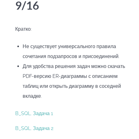
9/16
Кратко:
Не существует универсального правила
сочетания подзапросов и присоединений.
Для удобства решения задач можно скачать
PDF-версию ER-диаграммы с описанием
таблиц или открыть диаграмму в соседней
вкладке.
B_SQL. Задача 1
B_SQL. Задача 2