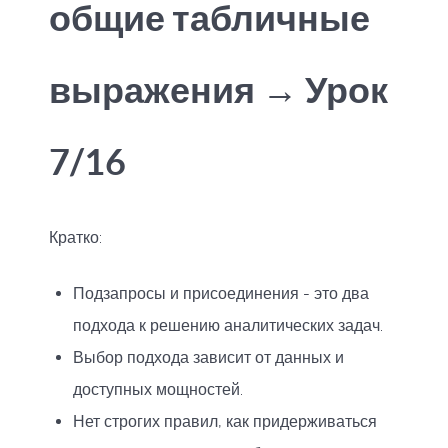
общие табличные
выражения → Урок
7/16
Кратко:
Подзапросы и присоединения - это два
подхода к решению аналитических задач.
Выбор подхода зависит от данных и
доступных мощностей.
Нет строгих правил, как придерживаться