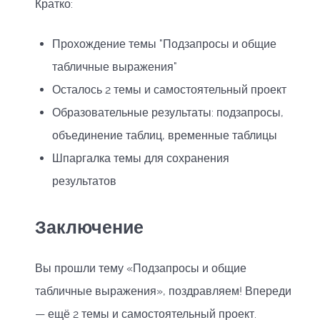
Кратко:
Прохождение темы "Подзапросы и общие
табличные выражения"
Осталось 2 темы и самостоятельный проект
Образовательные результаты: подзапросы,
объединение таблиц, временные таблицы
Шпаргалка темы для сохранения
результатов
Заключение
Вы прошли тему «Подзапросы и общие
табличные выражения», поздравляем! Впереди
— ещё 2 темы и самостоятельный проект.