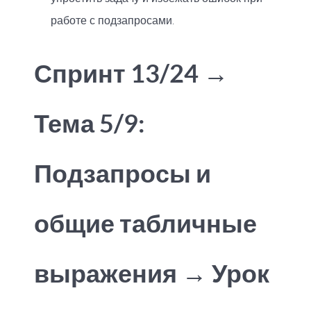
работе с подзапросами.
Спринт 13/24 →
Тема 5/9:
Подзапросы и
общие табличные
выражения → Урок