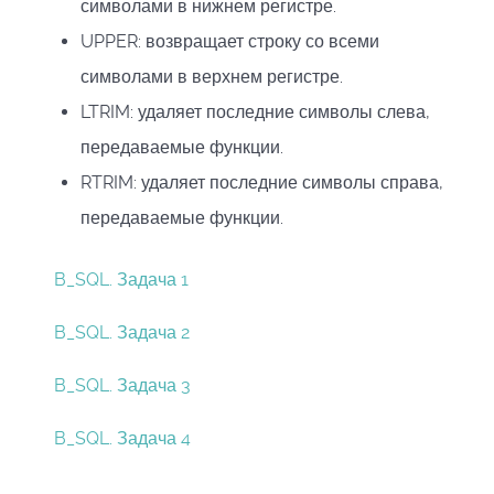
символами в нижнем регистре.
UPPER: возвращает строку со всеми
символами в верхнем регистре.
LTRIM: удаляет последние символы слева,
передаваемые функции.
RTRIM: удаляет последние символы справа,
передаваемые функции.
B_SQL. Задача 1
B_SQL. Задача 2
B_SQL. Задача 3
B_SQL. Задача 4