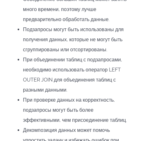
много времени, поэтому лучше
предварительно обработать данные.
Подзапросы могут быть использованы для
получения данных, которые не могут быть
сгруппированы или отсортированы.
При объединении таблиц с подзапросами,
необходимо использовать оператор LEFT
OUTER JOIN для объединения таблиц с
разными данными.
При проверке данных на корректность,
подзапросы могут быть более
эффективными, чем присоединение таблиц.
Декомпозиция данных может помочь
упростить задачу и избежать ошибок при