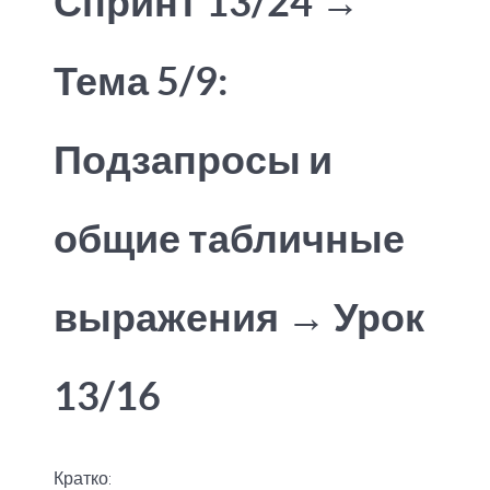
Спринт 13/24 →
Тема 5/9:
Подзапросы и
общие табличные
выражения → Урок
13/16
Кратко: