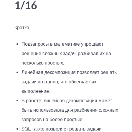
1/16
Кратко:
Подзапросы в математике упрощают
решение сложных задач, разбивая их на
несколько простых.
Линейная декомпозиция позволяет решать
задачи поэтапно, что облегчает их
выполнение.
В работе, линейная декомпозиция может
быть использована для разбиения сложных
запросов на более простые.
SQL также позволяет решать задачи