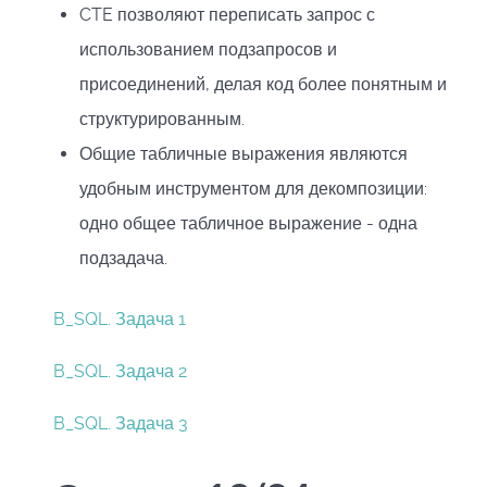
CTE позволяют переписать запрос с
использованием подзапросов и
присоединений, делая код более понятным и
структурированным.
Общие табличные выражения являются
удобным инструментом для декомпозиции:
одно общее табличное выражение - одна
подзадача.
B_SQL. Задача 1
B_SQL. Задача 2
B_SQL. Задача 3