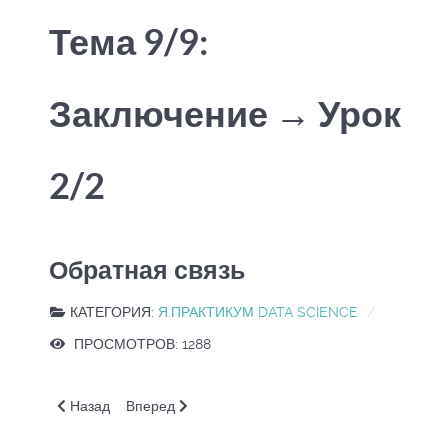
Тема 9/9:
Заключение → Урок
2/2
Обратная связь
КАТЕГОРИЯ:
Я.ПРАКТИКУМ DATA SCIENCE
ПРОСМОТРОВ: 1288
Предыдущий: B_SQL.Базовый SQL
Следующий: B_SQL.Спринт 13/24.Тема 8/9: Сам
Назад
Вперед