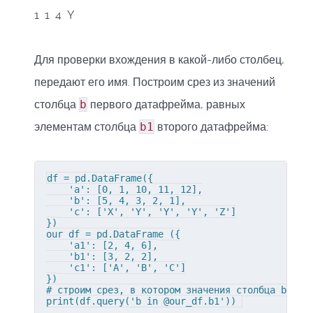
1 1 4 Y
Для проверки вхождения в какой-либо столбец,
передают его имя. Построим срез из значений
столбца
b
первого датафрейма, равных
элементам столбца
b1
второго датафрейма:
df = pd.DataFrame({

    'a': [0, 1, 10, 11, 12],

    'b': [5, 4, 3, 2, 1],

    'c': ['X', 'Y', 'Y', 'Y', 'Z']

})

our_df = pd.DataFrame ({

    'a1': [2, 4, 6],

    'b1': [3, 2, 2],

    'c1': ['A', 'B', 'C']

})

# строим срез, в котором значения столбца b равн
print(df.query('b in @our_df.b1')) 