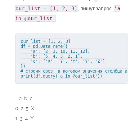
our_list = [1, 2, 3]
, пишут запрос:
'a
in @our_list'
.
our_list = [1, 2, 3]

df = pd.DataFrame({

    'a': [2, 3, 10, 11, 12],

    'b': [5, 4, 3, 2, 1],

    'c': ['X', 'Y', 'Y', 'Y', 'Z']

})

# строим срез, в котором значения столбца a равн
print(df.query('a in @our_list')) 
a b c
0 2 5 X
1 3 4 Y