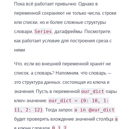
Пока всё работает привычно. Однако в
переменной сохраняют не только числа, строки
или списки, но и более сложные структуры:
словари,
Series
, датафреймы. Посмотрите,
как работает условие для построения среза с
ними.
Что, если во внешней переменной хранят не
список, а словарь? Напомним, что словарь —
это структура данных, состоящая из ключа и
значения. Пусть в переменной
our_dict
пары
ключ-значение:
our_dict = {0: 10, 1:
11, 2: 12}
. Тогда запрос
a in @our_dict
будет проверять вхождение значений столбца
a
в ключи словаря:
0
,
1
,
2
.