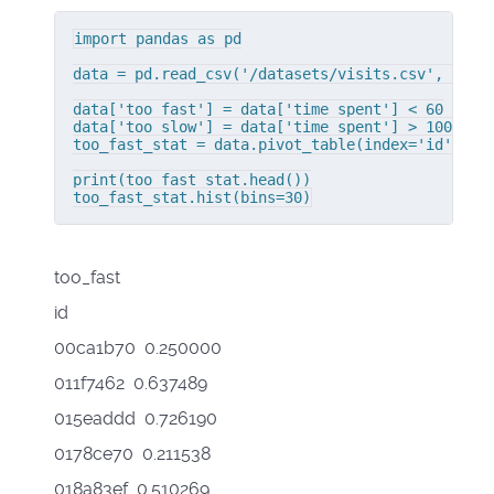
import pandas as pd

data = pd.read_csv('/datasets/visits.csv', sep='
data['too_fast'] = data['time_spent'] < 60

data['too_slow'] = data['time_spent'] > 1000

too_fast_stat = data.pivot_table(index='id', val
print(too_fast_stat.head())

too_fast_stat.hist(bins=30)
too_fast
id
00ca1b70 0.250000
011f7462 0.637489
015eaddd 0.726190
0178ce70 0.211538
018a83ef 0.510269