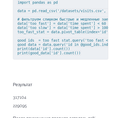
import pandas as pd

data = pd.read_csv('/datasets/visits.csv', sep='
# фильтруем слишком быстрые и медленные заезды и
data['too_fast'] = data['time_spent'] < 60

data['too_slow'] = data['time_spent'] > 1000

too_fast_stat = data.pivot_table(index='id', val
good_ids  = too_fast_stat.query('too_fast < 0.5'
good_data = data.query('id in @good_ids.index')

print(data['id'].count())

print(good_data['id'].count())
Результат
317104
229095