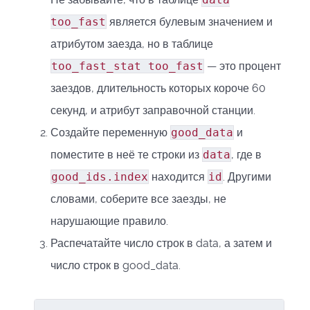
too_fast
является булевым значением и
атрибутом заезда, но в таблице
too_fast_stat too_fast
— это процент
заездов, длительность которых короче 60
секунд, и атрибут заправочной станции.
Создайте переменную
good_data
и
поместите в неё те строки из
data
, где в
good_ids.index
находится
id
. Другими
словами, соберите все заезды, не
нарушающие правило.
Распечатайте число строк в data, а затем и
число строк в good_data.