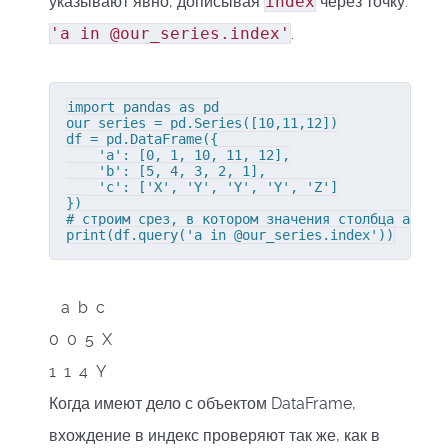
указывают явно, дописывая
index
через точку:
'a in @our_series.index'
.
import pandas as pd

our_series = pd.Series([10,11,12])

df = pd.DataFrame({

    'a': [0, 1, 10, 11, 12],

    'b': [5, 4, 3, 2, 1],

    'c': ['X', 'Y', 'Y', 'Y', 'Z']

})

# строим срез, в котором значения столбца a равн
print(df.query('a in @our_series.index'))
a b c
0 0 5 X
1 1 4 Y
Когда имеют дело с объектом DataFrame,
вхождение в индекс проверяют так же, как в