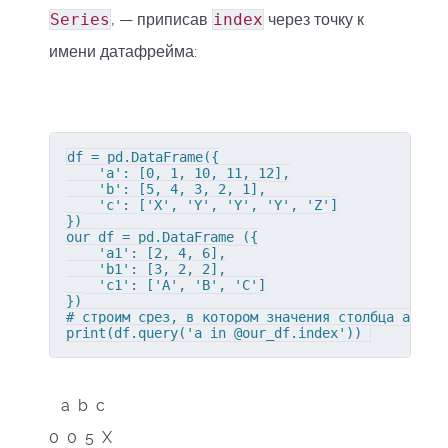
Series
, — приписав
index
через точку к
имени датафрейма:
df = pd.DataFrame({

    'a': [0, 1, 10, 11, 12],

    'b': [5, 4, 3, 2, 1],

    'c': ['X', 'Y', 'Y', 'Y', 'Z']

})

our_df = pd.DataFrame ({

    'a1': [2, 4, 6],

    'b1': [3, 2, 2],

    'c1': ['A', 'B', 'C']

})

# строим срез, в котором значения столбца a равн
print(df.query('a in @our_df.index')) 
a b c
0 0 5 X