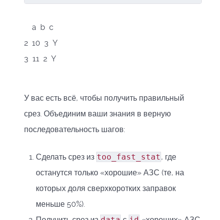
a b c
2 10 3 Y
3 11 2 Y
У вас есть всё, чтобы получить правильный
срез. Объединим ваши знания в верную
последовательность шагов:
Сделать срез из
too_fast_stat
, где
останутся только «хорошие» АЗС (те, на
которых доля сверхкоротких заправок
меньше 50%).
Получить срез из
data
с
id
«хороших» АЗС.