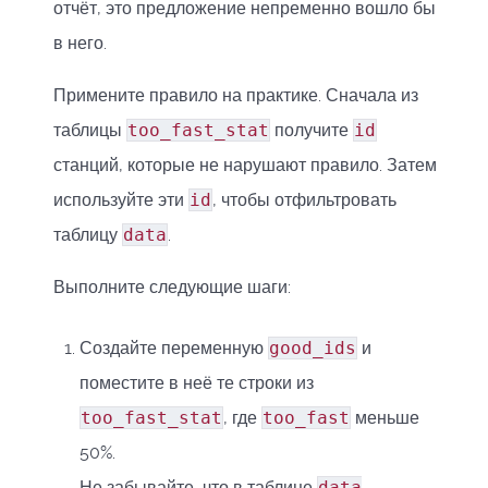
отчёт, это предложение непременно вошло бы
в него.
Примените правило на практике. Сначала из
таблицы
too_fast_stat
получите
id
станций, которые не нарушают правило. Затем
используйте эти
id
, чтобы отфильтровать
таблицу
data
.
Выполните следующие шаги:
Создайте переменную
good_ids
и
поместите в неё те строки из
too_fast_stat
, где
too_fast
меньше
50%.
Не забывайте, что в таблице
data