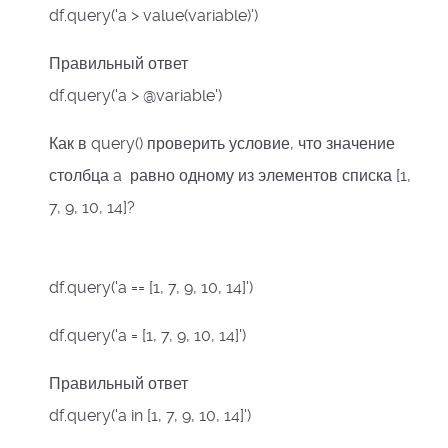
df.query('a > value(variable)')
Правильный ответ
df.query('a > @variable')
Как в query() проверить условие, что значение
столбца a равно одному из элементов списка [1,
7, 9, 10, 14]?
df.query('a == [1, 7, 9, 10, 14]')
df.query('a = [1, 7, 9, 10, 14]')
Правильный ответ
df.query('a in [1, 7, 9, 10, 14]')