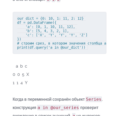
our_dict = {0: 10, 1: 11, 2: 12} 

df = pd.DataFrame({

    'a': [0, 1, 10, 11, 12], 

    'b': [5, 4, 3, 2, 1],

    'c': ['X', 'Y', 'Y', 'Y', 'Z']

})

# строим срез, в котором значения столбца a равн
print(df.query('a in @our_dict')) 
a b c
0 0 5 X
1 1 4 Y
Когда в переменной сохранён объект
Series
,
конструкция
a in @our_series
проверит
вхождение в список значений,
а
не индексов: