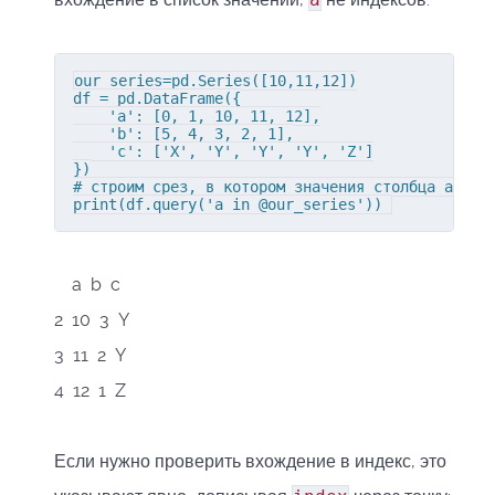
our_series=pd.Series([10,11,12])

df = pd.DataFrame({

    'a': [0, 1, 10, 11, 12],

    'b': [5, 4, 3, 2, 1],

    'c': ['X', 'Y', 'Y', 'Y', 'Z']

})

# строим срез, в котором значения столбца a равн
print(df.query('a in @our_series')) 
a b c
2 10 3 Y
3 11 2 Y
4 12 1 Z
Если нужно проверить вхождение в индекс, это