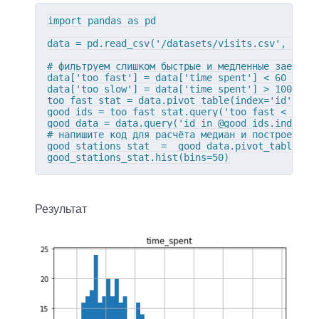
import pandas as pd

data = pd.read_csv('/datasets/visits.csv', sep='
# фильтруем слишком быстрые и медленные заезды и
data['too_fast'] = data['time_spent'] < 60

data['too_slow'] = data['time_spent'] > 1000

too_fast_stat = data.pivot_table(index='id', val
good_ids = too_fast_stat.query('too_fast < 0.5')
good_data = data.query('id in @good_ids.index an
# напишите код для расчёта медиан и построения г
good_stations_stat  =  good_data.pivot_table(ind
good_stations_stat.hist(bins=50)
Результат