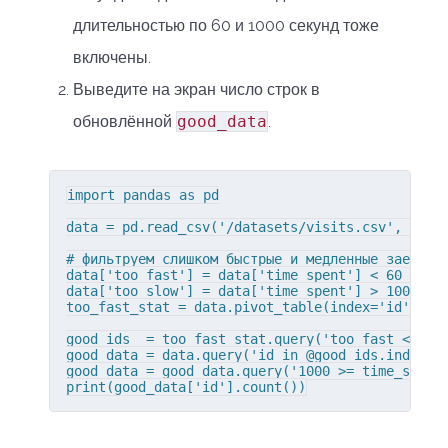
длительностью по 60 и 1000 секунд тоже
включены.
Выведите на экран число строк в
обновлённой
good_data
.
import pandas as pd

data = pd.read_csv('/datasets/visits.csv', sep='
# фильтруем слишком быстрые и медленные заезды и
data['too_fast'] = data['time_spent'] < 60

data['too_slow'] = data['time_spent'] > 1000

too_fast_stat = data.pivot_table(index='id', val
good_ids  = too_fast_stat.query('too_fast < 0.5'
good_data = data.query('id in @good_ids.index')

good_data = good_data.query('1000 >= time_spent 
print(good_data['id'].count())