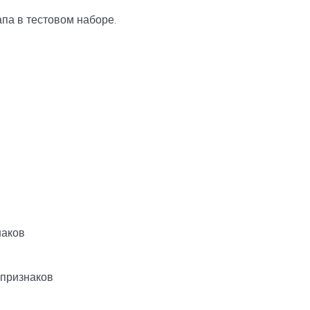
апа в тестовом наборе.
наков
признаков