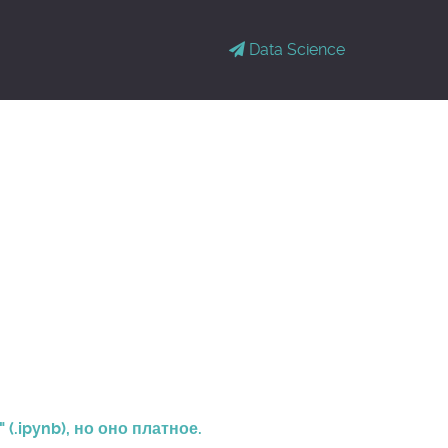
Data Science
.ipynb), но оно платное.