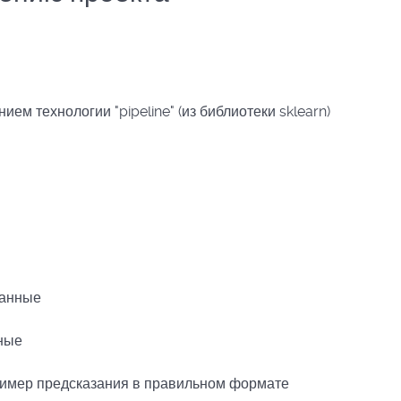
м технологии "pipeline" (из библиотеки sklearn)
данные
нные
пример предсказания в правильном формате