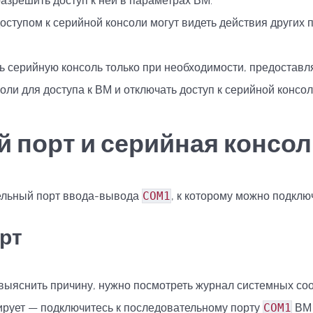
азрешить доступ к ней в параметрах ВМ.
доступом к серийной консоли могут видеть действия других 
ь серийную консоль только при необходимости, предоставл
оли для доступа к ВМ и отключать доступ к серийной консол
 порт и серийная консол
ельный порт ввода-вывода
COM1
, к которому можно подклю
рт
ыяснить причину, нужно посмотреть журнал системных соо
нирует — подключитесь к последовательному порту
COM1
ВМ 