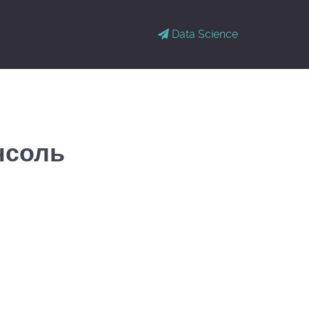
Data Science
нсоль
.