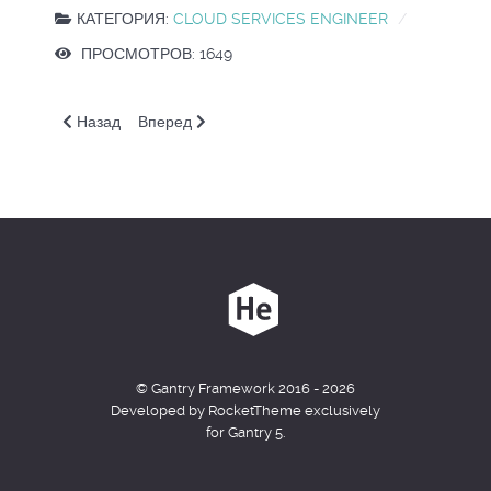
КАТЕГОРИЯ:
CLOUD SERVICES ENGINEER
ПРОСМОТРОВ: 1649
Предыдущий: VM. Прерываемые машины и уровни произв
Следующий: VM. Последовательный порт и сери
Назад
Вперед
© Gantry Framework 2016 - 2026
Developed by RocketTheme exclusively
for Gantry 5.