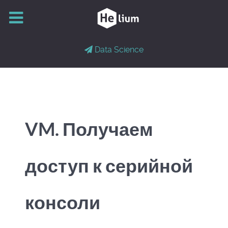
Data Science
VM. Получаем
доступ к серийной
консоли