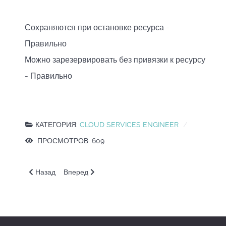
Сохраняются при остановке ресурса -
Правильно
Можно зарезервировать без привязки к ресурсу
- Правильно
КАТЕГОРИЯ:
CLOUD SERVICES ENGINEER
ПРОСМОТРОВ: 609
Предыдущий: VS. Статическая маршрутизация
Следующий: VS. Создание новой сети с подсет
Назад
Вперед