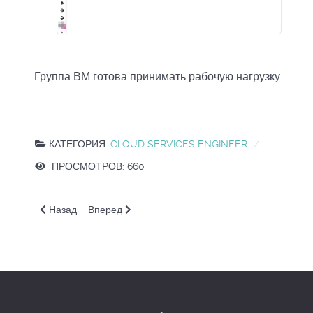
Группа ВМ готова принимать рабочую нагрузку.
КАТЕГОРИЯ:
CLOUD SERVICES ENGINEER
ПРОСМОТРОВ: 660
Предыдущий: GVM. Воссоздание виртуальных машин в гру
Следующий: GVM. Автоматическое масштабиро
Назад
Вперед