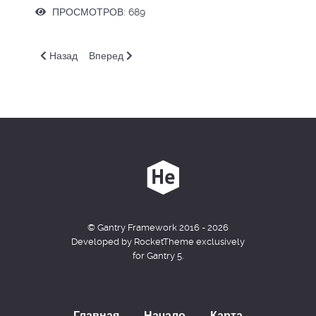
ПРОСМОТРОВ: 689
Предыдущий: IT-NRO. Итоговое тестирование по курсу «На
Следующий: GVM. Автоматическое масштабиров
Назад
Вперед
© Gantry Framework 2016 - 2026
Developed by RocketTheme exclusively
for Gantry 5.
Главная
Начало
Карта