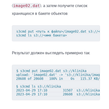
(
image02.dat
), а затем получите список
хранящихся в бакете объектов:
s3cmd put <путь к файлу>/image02.dat s3://<имя б
s3cmd ls s3://<имя бакета>
Результат должен выглядеть примерно так:
$ s3cmd put image02.dat s3://klinika

upload: 'image02.dat' -> 's3://klinika/image02.d
28608 of 28608   100% in    0s   115.37 KB/s  do
$ s3cmd ls s3://klinika

2023-04-29 17:10        31507  s3://klinika/imag
2023-04-29 17:10        28608  s3://klinika/ima