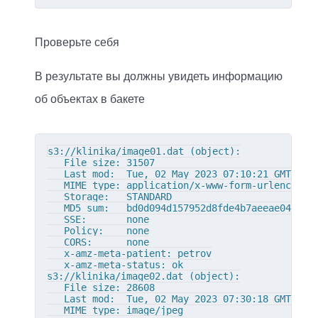
Проверьте себя
В результате вы должны увидеть информацию
об объектах в бакете
s3://klinika/image01.dat (object):

   File size: 31507

   Last mod:  Tue, 02 May 2023 07:10:21 GMT

   MIME type: application/x-www-form-urlencoded

   Storage:   STANDARD

   MD5 sum:   bd0d094d157952d8fde4b7aeeae04b5f

   SSE:       none

   Policy:    none

   CORS:      none

   x-amz-meta-patient: petrov

   x-amz-meta-status: ok

s3://klinika/image02.dat (object):

   File size: 28608

   Last mod:  Tue, 02 May 2023 07:30:18 GMT

   MIME type: image/jpeg
