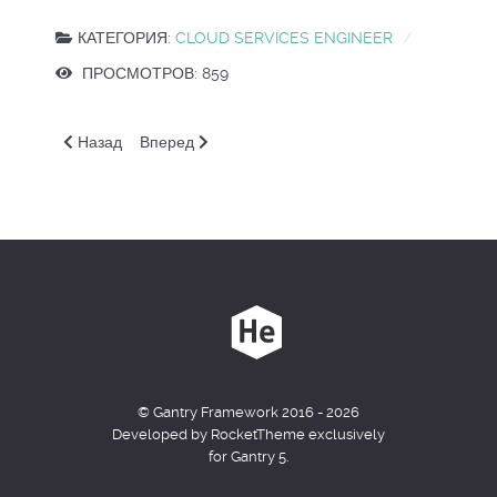
КАТЕГОРИЯ:
CLOUD SERVICES ENGINEER
ПРОСМОТРОВ: 859
Предыдущий: OS. Резервное копирование
Следующий: OS. Управление доступом
Назад
Вперед
© Gantry Framework 2016 - 2026
Developed by RocketTheme exclusively
for Gantry 5.