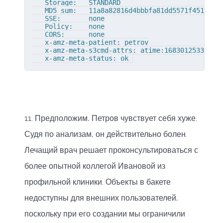
   Storage:   STANDARD

   MD5 sum:   11a8a82816d4bbbfa81dd5571f451d8b

   SSE:       none

   Policy:    none

   CORS:      none

   x-amz-meta-patient: petrov

   x-amz-meta-s3cmd-attrs: atime:1683012533/ctim
   x-amz-meta-status: ok 
11. Предположим, Петров чувствует себя хуже.
Судя по анализам, он действительно болен.
Лечащий врач решает проконсультироваться с
более опытной коллегой Ивановой из
профильной клиники. Объекты в бакете
недоступны для внешних пользователей,
поскольку при его создании мы ограничили