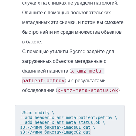
случаях на снимках не увидели патологий.
Опишите с помощью пользовательских
метаданных эти снимки, и потом вы сможете
быстро найти их среди множества объектов
в бакете.
С помощью утилиты S3cmd задайте для
загруженных объектов метаданные с
фамилией пациента (
x-amz-meta-
patient:petrov
) и с результатами
обследования (
x-amz-meta-status:ok
):
s3cmd modify \

--add-header=x-amz-meta-patient:petrov \

--add-header=x-amz-meta-status:ok \

s3://<имя бакета>/image01.dat \

s3://<имя бакета>/image02.dat