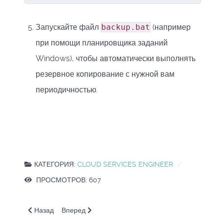
Запускайте файл
backup.bat
(например
при помощи планировщика заданий
Windows), чтобы автоматически выполнять
резервное копирование с нужной вам
периодичностью.
КАТЕГОРИЯ:
CLOUD SERVICES ENGINEER
ПРОСМОТРОВ: 607
Предыдущий: OS. Версионирование бакетов
Следующий: OS. ПР. Создание бакетов и загрузк
Назад
Вперед