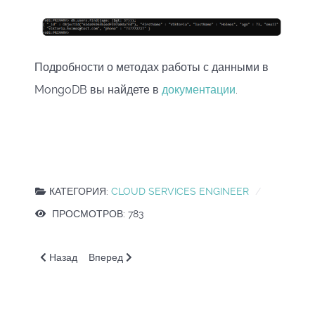
Подробности о методах работы с данными в
MongoDB вы найдете в
документации
.
КАТЕГОРИЯ:
CLOUD SERVICES ENGINEER
ПРОСМОТРОВ: 783
Предыдущий: MDB. Шардирование
Следующий: MDB. Введение. Несколько слов о 
Назад
Вперед