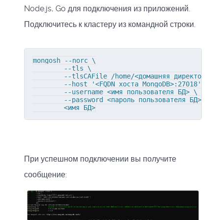
Node.js, Go для подключения из приложений.
Подключитесь к кластеру из командной строки.
mongosh --norc \

        --tls \

        --tlsCAFile /home/<домашняя директория>/
        --host '<FQDN хоста MongoDB>:27018' \

        --username <имя пользователя БД> \

        --password <пароль пользователя БД> \

        <имя БД>
При успешном подключении вы получите
сообщение: