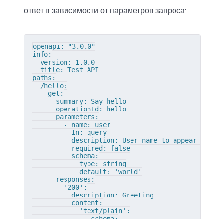
ответ в зависимости от параметров запроса:
openapi: "3.0.0"

info:

  version: 1.0.0

  title: Test API

paths:

  /hello:

    get:

      summary: Say hello

      operationId: hello

      parameters:

        - name: user

          in: query

          description: User name to appear in gr
          required: false

          schema:

            type: string

            default: 'world'

      responses:

        '200':

          description: Greeting

          content:

            'text/plain':

               schema:
