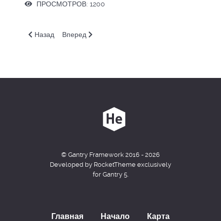
ПРОСМОТРОВ: 1200
Предыдущий: AG. ПР. Создание HTTP API с помощью Cloud
Следующий: AG. Как настроить Yandex API Gate
Назад
Вперед
© Gantry Framework 2016 - 2026
Developed by RocketTheme exclusively
for Gantry 5.
Главная
Начало
Карта