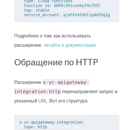
  type: cloud-functions

  function_id: b095c95icnvbuf4v755l

  tag: stable

  service_account: ajehfe41hhliq4n93q1g
Подробнее о том, как использовать
расширение,
читайте в документации
.
Обращение по HTTP
Расширение
x-yc-apigateway-
integration:http
перенаправляет запрос в
указанный URL. Вот его структура:
x-yc-apigateway-integration:

  type: http
