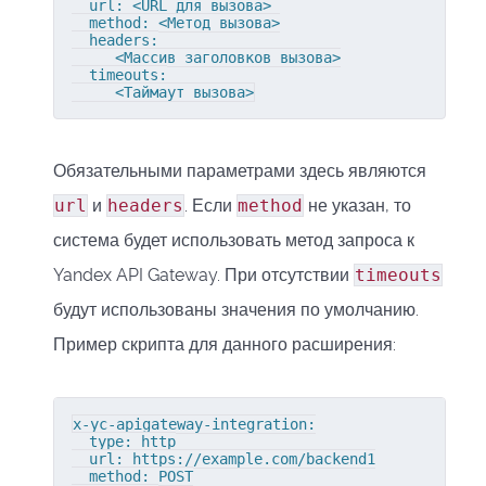
  url: <URL для вызова>

  method: <Метод вызова>

  headers:

     <Массив заголовков вызова>

  timeouts:

     <Таймаут вызова>
Обязательными параметрами здесь являются
url
и
headers
. Если
method
не указан, то
система будет использовать метод запроса к
Yandex API Gateway. При отсутствии
timeouts
будут использованы значения по умолчанию.
Пример скрипта для данного расширения:
x-yc-apigateway-integration:

  type: http

  url: https://example.com/backend1

  method: POST
