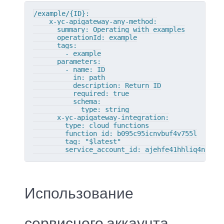
/example/{ID}:

    x-yc-apigateway-any-method:

      summary: Operating with examples

      operationId: example

      tags:

        - example

      parameters:

        - name: ID

          in: path

          description: Return ID

          required: true

          schema:

            type: string

      x-yc-apigateway-integration:

        type: cloud_functions

        function_id: b095c95icnvbuf4v755l

        tag: "$latest"

        service_account_id: ajehfe41hhliq4n93q1
Использование
сервисного аккаунта