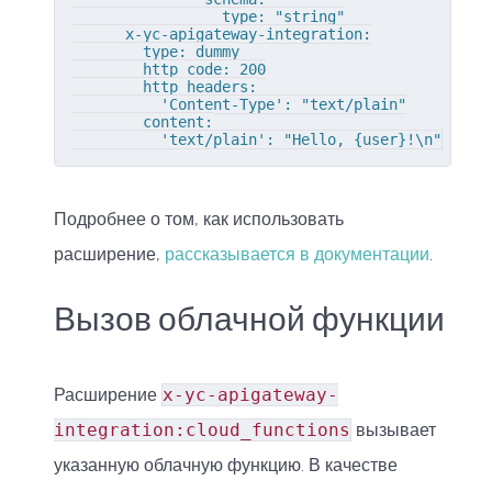
                 type: "string"

      x-yc-apigateway-integration:

        type: dummy

        http_code: 200

        http_headers:

          'Content-Type': "text/plain"

        content:

          'text/plain': "Hello, {user}!\n"
Подробнее о том, как использовать
расширение,
рассказывается в документации
.
Вызов облачной функции
Расширение
x-yc-apigateway-
integration:cloud_functions
вызывает
указанную облачную функцию. В качестве