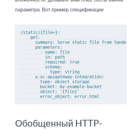
параметра. Вот пример спецификации:
/static/{file+}:

    get:

      summary: Serve static file from Yandex Clo
      parameters:

        - name: file

          in: path

          required: true

          schema:

            type: string

      x-yc-apigateway-integration:

        type: object_storage

        bucket: my-example-bucket

        object: '{file}'

        error_object: error.html
Обобщенный HTTP-