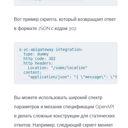
Вот пример скрипта, который возвращает ответ
в формате JSON с кодом 302:
x-yc-apigateway-integration:

  type: dummy

  http_code: 302

  http_headers:

    Location: "/some/location"

  content:

    "application/json": "{ \"message\": \"You'v
Вы можете использовать широкий спектр
параметров и механик спецификации OpenAPI
и делать сложные конструкции для статических
ответов. Например, следующий скрипт меняет