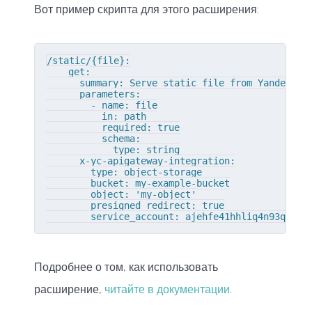
Вот пример скрипта для этого расширения:
/static/{file}:

    get:

      summary: Serve static file from Yandex Clo
      parameters:

        - name: file

          in: path

          required: true

          schema:

            type: string

      x-yc-apigateway-integration:

        type: object-storage

        bucket: my-example-bucket

        object: 'my-object'

        presigned_redirect: true

        service_account: ajehfe41hhliq4n93q1g
Подробнее о том, как использовать
расширение,
читайте в документации
.