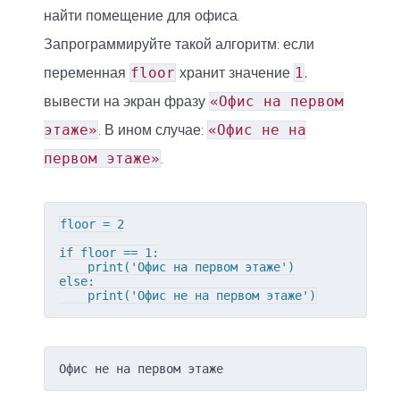
найти помещение для офиса.
Запрограммируйте такой алгоритм: если
переменная
floor
хранит значение
1
,
вывести на экран фразу
«Офис на первом
этаже»
. В ином случае:
«Офис не на
первом этаже»
.
floor = 2

if floor == 1:

    print('Офис на первом этаже')

else:

    print('Офис не на первом этаже')
Офис не на первом этаже