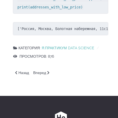
print(addresses_with_low_price)
['Россия, Москва, Болотная набережная, 11с1', '
КАТЕГОРИЯ:
Я.ПРАКТИКУМ DATA SCIENCE
ПРОСМОТРОВ: 876
Предыдущий: Py_SQL.14/24.1/1.6/6.Задача 8
Следующий: Py_SQL.14/24.1/1.6/6.Задача 6
Назад
Вперед