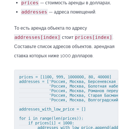
prices
— стоимость аренды в долларах,
addresses
— адреса помещений.
То есть аренда объекта по адресу
addresses[index]
стоит
prices[index]
.
Составьте список адресов объектов, арендная
ставка которых ниже 1000 долларов.
prices = [1100, 999, 1000000, 80, 40000]

addresses = ['Россия, Москва, Берсеневская набер
             'Россия, Москва, Болотная набережна
             'Россия, Москва, Романов переулок, 
             'Россия, Москва, Старая Басманная у
             'Россия, Москва, Волгоградский прос
addresses_with_low_price = []

for i in range(len(prices)):

    if prices[i] < 1000:

        addresses_with_low_price.append(addresse